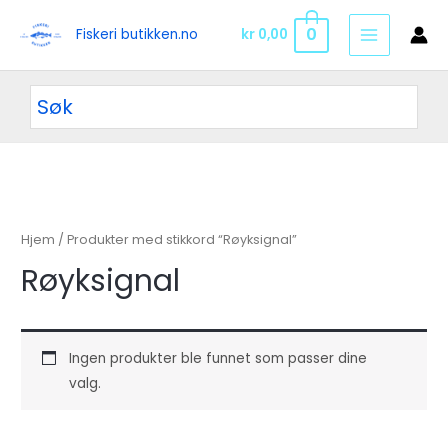
Hopp
0
Fiskeri butikken.no
kr
0,00
rett
MAIN
til
MENU
innholdet
Hjem
/ Produkter med stikkord “Røyksignal”
Røyksignal
Ingen produkter ble funnet som passer dine
valg.