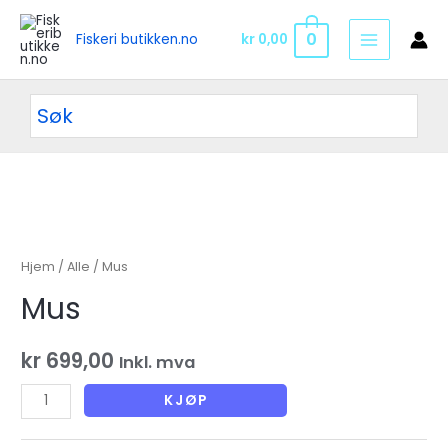
Hopp
rett
0
kr
0,00
Fiskeri butikken.no
MAIN
til
innholdet
MENU
Hjem
/
Alle
/ Mus
Mus
kr
699,00
Inkl. mva
Mus
KJØP
antall