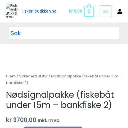
Hopp
rett
0
kr
0,00
Fiskeri butikken.no
MAIN
til
innholdet
MENU
Hjem
/
Sikkerhetsutstyr
/ Nødsignalpakke (fiskebåt under 15m –
bankfiske 2)
Nødsignalpakke (fiskebåt
under 15m – bankfiske 2)
kr
3700,00
Inkl. mva