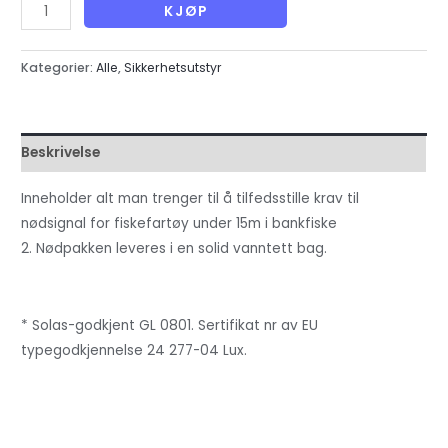
Nødsignalpakke
KJØP
(fiskebåt
under
Kategorier:
Alle
,
Sikkerhetsutstyr
15m
-
bankfiske
Beskrivelse
2)
antall
Inneholder alt man trenger til å tilfedsstille krav til
nødsignal for fiskefartøy under 15m i bankfiske
2. Nødpakken leveres i en solid vanntett bag.
* Solas-godkjent GL 0801. Sertifikat nr av EU
typegodkjennelse 24 277-04 Lux.